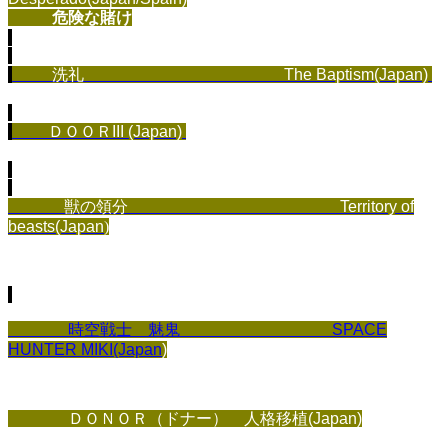
危険な賭け
洗礼
The Baptism
(Japan)
ＤＯＯＲ
III (Japan)
獣の領分 Territory of
beasts(Japan
)
時空戦士 魅鬼 SPACE
HUNTER MIKI(Japan
)
ＤＯＮＯＲ（ドナー） 人格移植(Japan)