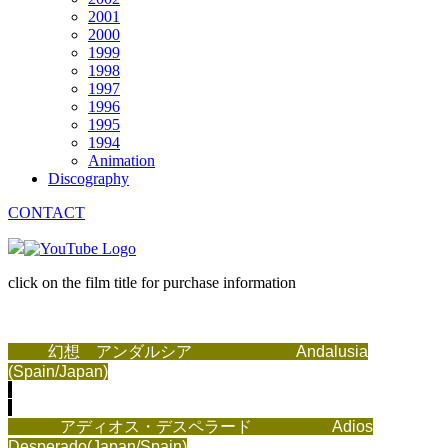
2001
2000
1999
1998
1997
1996
1995
1994
Animation
Discography
CONTACT
click on the film title for purchase information
幻想 アンダルシア
Andalusia
(Spain/Japan)
アディオス・デスペラード Adios
Desperado(Japan/Spain)