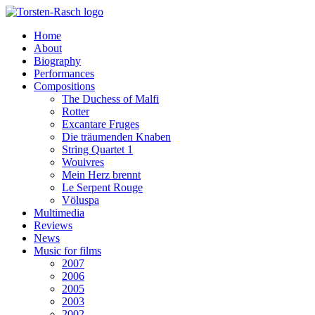
Home
About
Biography
Performances
Compositions
The Duchess of Malfi
Rotter
Excantare Fruges
Die träumenden Knaben
String Quartet 1
Wouivres
Mein Herz brennt
Le Serpent Rouge
Völuspa
Multimedia
Reviews
News
Music for films
2007
2006
2005
2003
2002