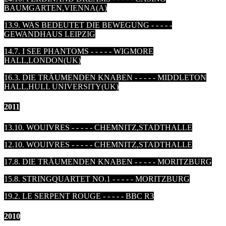
BAUMGARTEN,VIENNA(A)
13.9. WAS BEDEUTET DIE BEWEGUNG - - - - -
GEWANDHAUS LEIPZIG
14.7. I SEE PHANTOMS - - - - - WIGMORE
HALL,LONDON
(UK)
16.3. DIE TRÄUMENDEN KNABEN - - - - - MIDDLETON
HALL,HULL UNIVERSITY
(UK)
2011
13.10. WOUIVRES - - - - - CHEMNITZ,STADTHALLE
12.10. WOUIVRES - - - - - CHEMNITZ,STADTHALLE
17.8. DIE TRÄUMENDEN KNABEN - - - - - MORITZBURG
15.8. STRINGQUARTET NO.1 - - - - - MORITZBURG
19.2. LE SERPENT ROUGE - - - - - BBC R3
2010