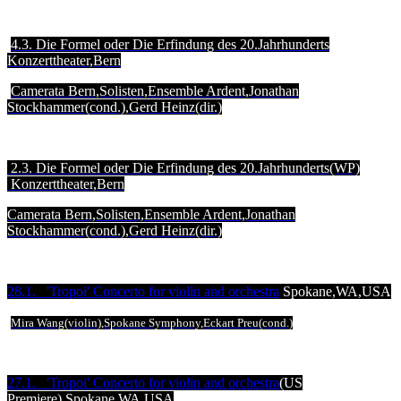
4.3. Die Formel oder Die Erfindung des 20.Jahrhunderts
Konzerttheater,Bern
Camerata Bern,Solisten,Ensemble Ardent,Jonathan
Stockhammer(cond.),Gerd Heinz(dir.)
2.3. Die Formel oder Die Erfindung des 20.Jahrhunderts(WP)
Konzerttheater,Bern
Camerata Bern,Solisten,Ensemble Ardent,Jonathan
Stockhammer(cond.),Gerd Heinz(dir.)
28.1. 'Tropoi' Concerto for violin and orchestra
Spokane,WA,USA
Mira Wang(violin),Spokane Symphony,Eckart Preu(cond.)
27.1. 'Tropoi' Concerto for violin and orchestra
(US
Premiere),Spokane,WA,USA