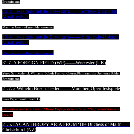
Brönnimann
20.8. ...was bedeutet die Bewegung-------Schleswig-Holstein
Musikfestival
Matthias Goerne/Ensemble Resonanz
19.8. ...was bedeutet die Bewegung--------Schleswig-Holstein
Musikfestival
Matthias Goerne/Ensemble Resonanz
31.7 A FOREIGN FIELD (WP)-------Worcester (UK)
Yeree Suh,Roderick Williams, 3Choir Festival Chorus,Philharmonia Orchestra,Baldur
Brönnimann
21.7. 2 Wilhelm Busch-Lieder--------München,Opernfestspiele
Renê Pape,Camillo Radicke
cancelled due to illness of
Renê Pape,a new date will be provided in due
course
21.5. LYCANTHROPY-ARIA FROM 'The Duchess of Malfi'------
Christchurch(NZ)