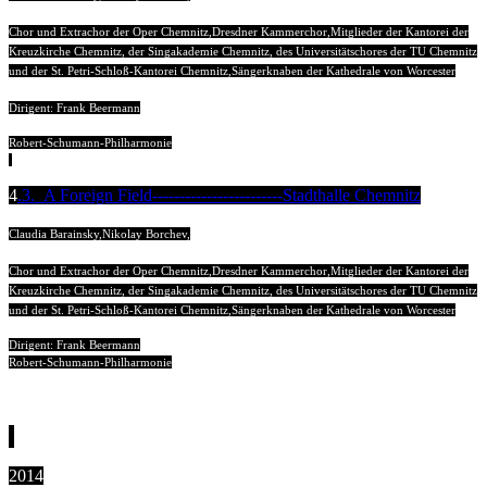
Chor und Extrachor der Oper Chemnitz,Dresdner Kammerchor,
Mitglieder der Kantorei der
Kreuzkirche Chemnitz, der Singakademie Chemnitz, des Universitätschores der TU Chemnitz
und der St. Petri-Schloß-Kantorei Chemnitz,
Sängerknaben der Kathedrale von Worcester
Dirigent: Frank Beermann
Robert-Schumann-Philharmonie
4
.3. A Foreign Field------------------------Stadthalle Chemnitz
Claudia Barainsky,Nikolay Borchev,
Chor und Extrachor der Oper Chemnitz,Dresdner Kammerchor,
Mitglieder der Kantorei der
Kreuzkirche Chemnitz, der Singakademie Chemnitz, des Universitätschores der TU Chemnitz
und der St. Petri-Schloß-Kantorei Chemnitz,
Sängerknaben der Kathedrale von Worcester
Dirigent: Frank Beermann
Robert-Schumann-Philharmonie
2014