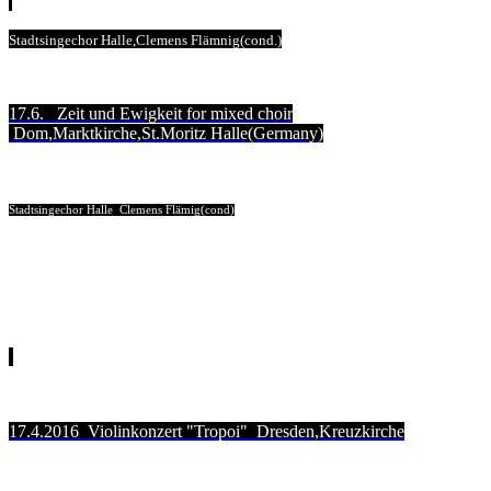
Stadtsingechor Halle,Clemens Flämnig(cond.)
17.6. Zeit und Ewigkeit for mixed choir
Dom,Marktkirche,St.Moritz Halle(Germany)
Stadtsingechor Halle Clemens Flämig(cond)
17.4.2016 Violinkonzert "Tropoi" Dresden,Kreuzkirche