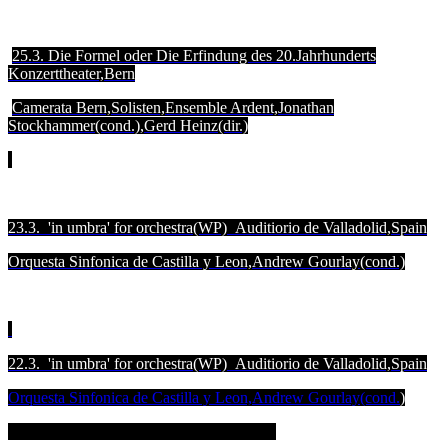
25.3. Die Formel oder Die Erfindung des 20.Jahrhunderts
Konzerttheater,Bern
Camerata Bern,Solisten,Ensemble Ardent,Jonathan
Stockhammer(cond.),Gerd Heinz(dir.)
23.3. 'in umbra' for orchestra(WP) Auditiorio de Valladolid,Spain
Orquesta Sinfonica de Castilla y Leon,Andrew Gourlay(cond.)
22.3. 'in umbra' for orchestra(WP) Auditiorio de Valladolid,Spain
Orquesta Sinfonica de Castilla y Leon,Andrew Gourlay(cond.
)
Orquesta Sinfónica de Castilla y León