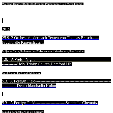
Wolgang Hentrich(Soloist),Dresdner Philharmonie,Leo McFall(cond.)
2015
25.9. 2 Orchesterlieder nach Texten von Thomas Brasch------
Fruchthalle Kaiserslautern
Miljenko Turk,Orchester des Pfalztheaterrs Kaiserlautern,Uwe Sandner
1.8. A Welsh Night -----------------------------------------------------------
------------Holy Trinity Church,Hereford UK
Sarah Connolly,Joseph Middleton
5.3. A Foreign Field------------------------------------------------------------
----------- Deutschlandradio Kultur
5.3. A Foreign Field------------------------Stadthalle Chemnitz
Claudia Barainsky,Nikolay Borchev,