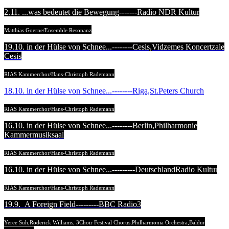
2.11. ...was bedeutet die Bewegung-------Radio NDR Kultur
Matthias Goerne/Ensemble Resonanz
19.10. in der Hülse von Schnee...--------C
esis,Vidzemes Koncertzale
Cesis
RIAS Kammerchor/Hans-Christoph Rademann
18.10. in der Hülse von Schnee...--------Riga,St.Peters Church
RIAS Kammerchor/Hans-Christoph Rademann
16.10. in der Hülse von Schnee...--------Berlin,Philharmonie
Kammermusiksaal
RIAS Kammerchor/Hans-Christoph Rademann
16.10. in der Hülse von Schnee...--------
-
D
eutschlandRadio Kultur
.
RIAS Kammerchor/Hans-Christoph Rademann
19.9. A Foreign Field---------BBC Radio3
Yeree Suh,Roderick Williams, 3Choir Festival Chorus,Philharmonia Orchestra,Baldur