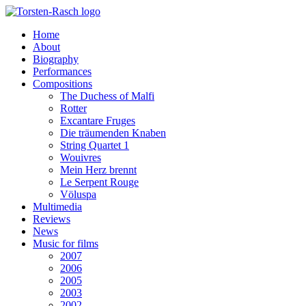
Home
About
Biography
Performances
Compositions
The Duchess of Malfi
Rotter
Excantare Fruges
Die träumenden Knaben
String Quartet 1
Wouivres
Mein Herz brennt
Le Serpent Rouge
Völuspa
Multimedia
Reviews
News
Music for films
2007
2006
2005
2003
2002