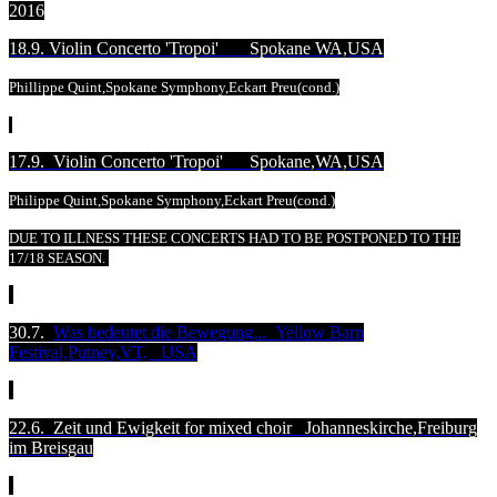
2016
18.9. Violin Concerto 'Tropoi' Spokane WA,USA
Phillippe Quint,Spokane Symphony,Eckart Preu(cond.)
17.9. Violin Concerto 'Tropoi' Spokane,WA,USA
Philippe Quint,Spokane Symphony,Eckart Preu(cond.)
DUE TO ILLNESS THESE CONCERTS HAD TO BE POSTPONED TO THE
17/18 SEASON.
30.7.
Was bedeutet die Bewegung... Yellow Barn
Festival,Putney,VT, USA
22.6. Zeit und Ewigkeit for mixed choir Johanneskirche,Freiburg
im Breisgau