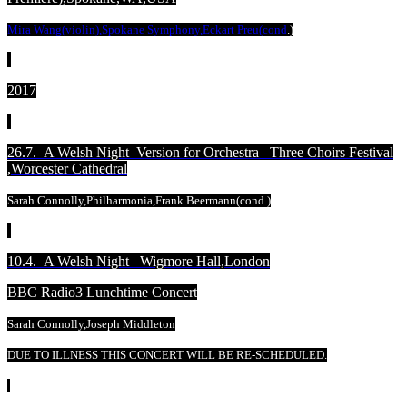
Mira Wang(violin),Spokane Symphony,Eckart Preu(cond
.)
2017
26.7. A Welsh Night Version for Orchestra Three Choirs Festival
,
Worcester Cathedral
Sarah Connolly,Philharmonia,Frank Beermann(cond.)
10.4. A Welsh Night Wigmore Hall,London
BBC Radio3 Lunchtime Concert
Sarah Connolly,Joseph Middleton
DUE TO ILLNESS THIS CONCERT WILL BE RE-SCHEDULED.