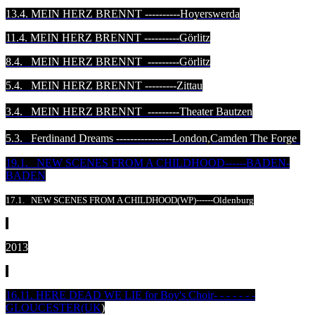
13.4.
MEIN HERZ BRENNT
----------Hoyerswerda
11.4.
MEIN HERZ BRENNT
----------Görlitz
8.4.
MEIN HERZ BRENNT
---------Görlitz
5.4.
MEIN HERZ BRENNT
---------Zittau
3.4. MEIN HERZ BRENNT ---------Theater Bautzen
5.3. Ferdinand Dreams ----------------London,Camden The Forge
19.1. NEW SCENES FROM A CHILDHOOD------BADEN-
BADEN
17.1. NEW SCENES FROM A CHILDHOOD(WP)------Oldenburg
2013
16.11. HERE DEAD WE LIE for Boy's Choir- - - - - - -
GLOUCESTER(UK
)